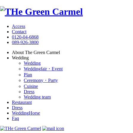
Access
Contact
0120-04-6868
089-926-3800
About The Green Carmel
Wedding
Wedding
Weddingfair・Event
Plan
Ceremony・Party
Cuisine
Dress
Wedding team
Restaurant
Dress
WeddingHorse
Faq