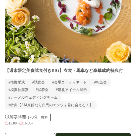
【週末限定美食試食付きBIG】衣裳・馬車など豪華成約特典付
#模擬挙式
#試食会
#会場コーディネート
#相談会
#模擬披露宴
#試着会
#婚礼アイテム展示
#カーメルウェディングチーム
#特典【AM来館なら白馬のエンツォ君に会える！】
所要時間 170分
無料
15:00~
|
16:00~