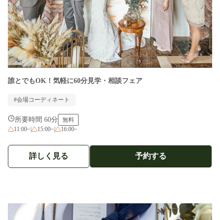
誰とでもOK！気軽に60分見学・相談フェア
#会場コーディネート
所要時間 60分
無料
11:00~
|
15:00~
|
16:00~
詳しく見る
予約する