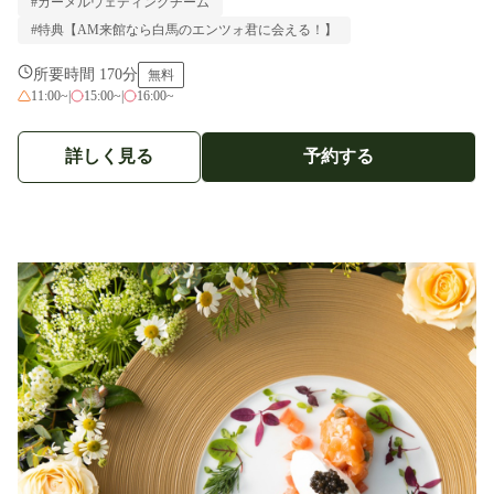
#カーメルウェディングチーム
#特典【AM来館なら白馬のエンツォ君に会える！】
所要時間 170分
無料
11:00~
|
15:00~
|
16:00~
詳しく見る
予約する