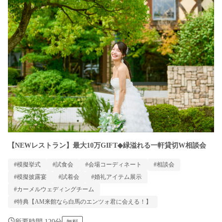
【NEWレストラン】最大10万GIFT◆緑溢れる一軒貸切W相談会
#模擬挙式
#試食会
#会場コーディネート
#相談会
#模擬披露宴
#試着会
#婚礼アイテム展示
#カーメルウェディングチーム
#特典【AM来館なら白馬のエンツォ君に会える！】
所要時間 120分
無料