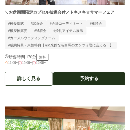
＼お盆期間限定カプセル抽選会付／トキメキ☆サマーフェア
#模擬挙式
#試食会
#会場コーディネート
#相談会
#模擬披露宴
#試着会
#婚礼アイテム展示
#カーメルウェディングチーム
#成約特典・来館特典【AM来館なら白馬のエンツォ君に会える！】
所要時間 170分
無料
11:00~
|
15:00~
|
16:00~
詳しく見る
予約する