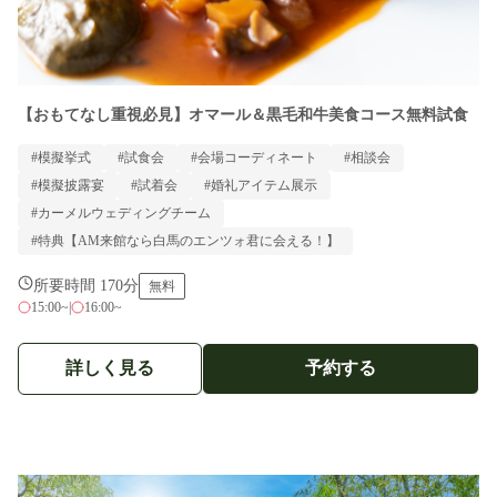
【おもてなし重視必見】オマール＆黒毛和牛美食コース無料試食
#模擬挙式
#試食会
#会場コーディネート
#相談会
#模擬披露宴
#試着会
#婚礼アイテム展示
#カーメルウェディングチーム
#特典【AM来館なら白馬のエンツォ君に会える！】
所要時間 170分
無料
15:00~
|
16:00~
詳しく見る
予約する