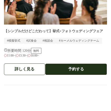
【シンプルだけどこだわって】挙式+フォトウェディングフェア
#模擬挙式
#試食会
#相談会
#カーメルウェディングチーム
所要時間 120分
無料
11:00~
|
15:30~
|
16:00~
詳しく見る
予約する