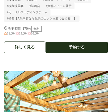
#模擬披露宴
#試着会
#婚礼アイテム展示
#カーメルウェディングチーム
#特典【AM来館なら白馬のエンツォ君に会える！】
所要時間 170分
無料
11:00~
|
15:00~
|
16:00~
詳しく見る
予約する