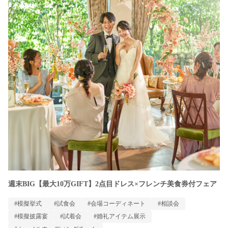
週末BIG【最大10万GIFT】2点目ドレス×フレンチ美食券付フェア
#模擬挙式
#試食会
#会場コーディネート
#相談会
#模擬披露宴
#試着会
#婚礼アイテム展示