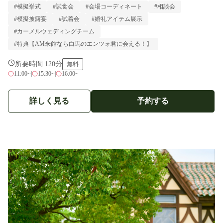
#模擬挙式
#試食会
#会場コーディネート
#相談会
#模擬披露宴
#試着会
#婚礼アイテム展示
#カーメルウェディングチーム
#特典【AM来館なら白馬のエンツォ君に会える！】
所要時間 120分
無料
11:00~
|
15:30~
|
16:00~
詳しく見る
予約する