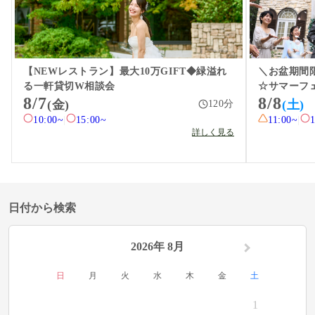
【NEWレストラン】最大10万GIFT◆緑溢れ
＼お盆期間
る一軒貸切W相談会
☆サマーフ
8/7
8/8
(金)
(土)
120
分
10:00~
|
15:00~
11:00~
|
詳しく見る
日付から検索
2026年 8月
日
月
火
水
木
金
土
1