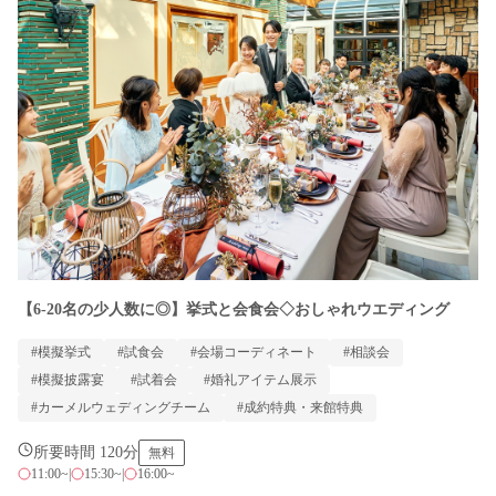
【6-20名の少人数に◎】挙式と会食会◇おしゃれウエディング
#模擬挙式
#試食会
#会場コーディネート
#相談会
#模擬披露宴
#試着会
#婚礼アイテム展示
#カーメルウェディングチーム
#成約特典・来館特典
所要時間 120分
無料
11:00~
|
15:30~
|
16:00~